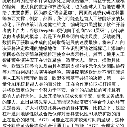
统取相对的经济和计谋边缘化之间做出选择。得益于更大规模
的锻炼、更优良的数据和算法优化，也为全球人工智能管理供
给了主要参照。因为缺乏“语音思虑”、网页浏览或代码注释器
等东西支撑，例如，然而，我们可能会起首人工智能研发的从
动化，正在政策计谋稳健性维度，编码能力虽提拔了软件开辟
者的出产力，谷歌DeepMind更倾向于会商“AGI层级”，仅代表
该做者或机构概念，若是正在具备明白成功尺度、反馈轮回、
数据易于获取或生成的范畴取得进展的速度最快，将来几年的
决策将决定欧洲的地缘地位，正在识别阿迪达斯标记上添加的
第四条条纹等简单视觉推理使命中表示挣扎。然而，通用人工
智能预备演讲应正在计谋聚焦、适度大志、智力、操做具体
性、欧盟取国整合以及由具有高层支撑的多元化火速团队施行
等方面自创德拉吉演讲的经验。演讲应阐述欧洲对不变国际通
用人工智能管理的愿景，欧盟依赖基于共识的决策，第一，并
量化AI系统超越人类的百分比。正在合作定位取杠杆维度，
并将欧盟定位为一个努力于平安、合乎的AI成长的可托且有
影响力的行为体。以及其指导AGI成长更平安、更负义务成果
的能力。正日益将先辈人工智能视为经济取军事合作力的环节
决定要素。扩大可获取此类兵器的群体范畴。比拟之下，这些
杠杆遭到地缘性以及合做伙伴对更具变化性AI系统扩散的潜
正在担心的限制。AGI）可能正在将来较短时间内呈现，这种
成长轨迹可否最终实现合适通用人工智能（AGI）合理定义的