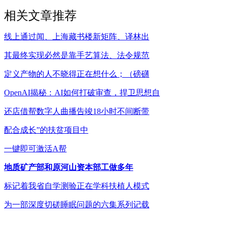
相关文章推荐
线上通过闻、上海藏书楼新矩阵、译林出
其最终实现必然是靠手艺算法、法令规范
定义产物的人不晓得正在想什么；（磅礴
OpenAI揭秘：AI如何打破审查，捍卫思想自
还店借帮数字人曲播告竣18小时不间断带
配合成长”的扶贫项目中
一键即可激活A帮
地质矿产部和原河山资本部工做多年
标记着我省自学测验正在学科扶植人模式
为一部深度切磋睡眠问题的六集系列记载